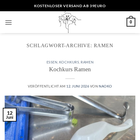
Zum
KOSTENLOSER VERSAND AB 39EURO
Inhalt
springen
0
SCHLAGWORT-ARCHIVE:
RAMEN
ESSEN
,
KOCHKURS
,
RAMEN
Kochkurs Ramen
VERÖFFENTLICHT AM
12. JUNI 2026
VON
NAOKO
12
Juni