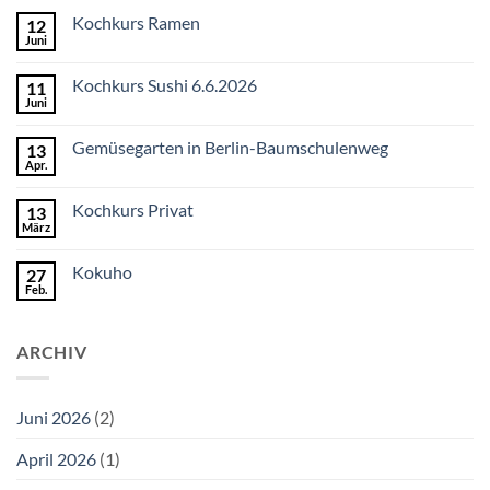
Kochkurs Ramen
12
Juni
Keine
Kommentare
zu
Kochkurs Sushi 6.6.2026
11
Kochkurs
Ramen
Juni
Keine
Kommentare
zu
Gemüsegarten in Berlin-Baumschulenweg
13
Kochkurs
Sushi
Apr.
Keine
6.6.2026
Kommentare
zu
Kochkurs Privat
13
Gemüsegarten
in
März
Keine
Berlin-
Kommentare
Baumschulenweg
zu
Kokuho
27
Kochkurs
Privat
Feb.
Keine
Kommentare
zu
Kokuho
ARCHIV
Juni 2026
(2)
April 2026
(1)