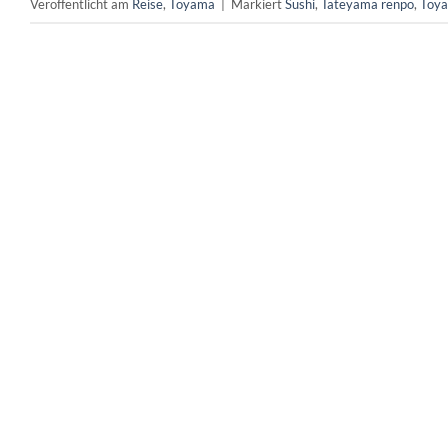
Veröffentlicht am
Reise
,
Toyama
|
Markiert
Sushi
,
Tateyama renpo
,
Toy