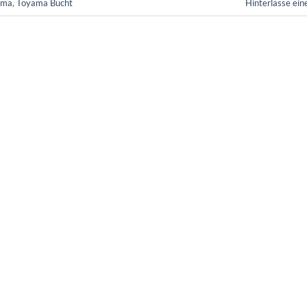
ama
,
Toyama Bucht
Hinterlasse ei