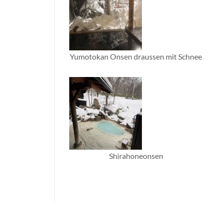
Yumotokan Onsen draussen mit Schnee
Shirahoneonsen