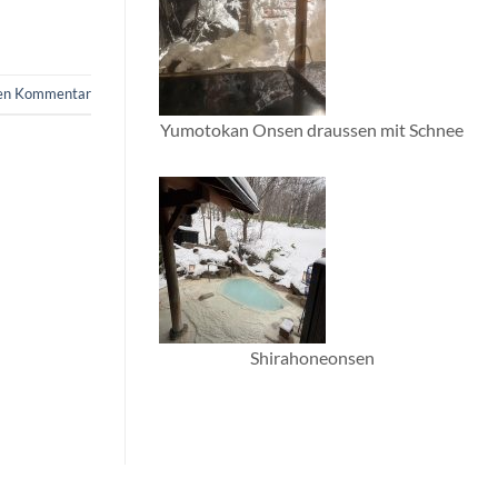
nen Kommentar
Yumotokan Onsen draussen mit Schnee
Shirahoneonsen