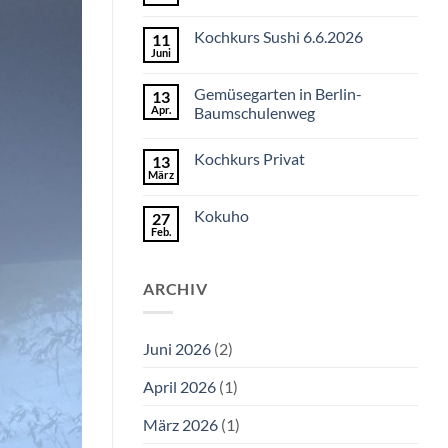
Keine
Kommentare
zu
Kochkurs Sushi 6.6.2026
11
Kochkurs
Ramen
Juni
Keine
Kommentare
zu
Gemüsegarten in Berlin-
13
Kochkurs
Sushi
Apr.
Baumschulenweg
6.6.2026
Keine
Kommentare
Kochkurs Privat
13
zu
Gemüsegarten
März
Keine
in
Kommentare
Berlin-
zu
Baumschulenweg
Kokuho
27
Kochkurs
Privat
Feb.
Keine
Kommentare
zu
Kokuho
ARCHIV
Juni 2026
(2)
April 2026
(1)
März 2026
(1)