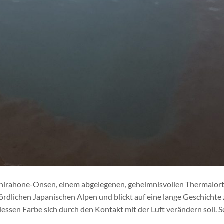
hirahone-Onsen, einem abgelegenen, geheimnisvollen Thermalort 
ördlichen Japanischen Alpen und blickt auf eine lange Geschichte
ssen Farbe sich durch den Kontakt mit der Luft verändern soll. Se