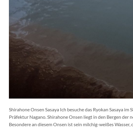
Shirahone Onsen Sasaya Ich besuche das Ryokan Sasaya im S
Präfektur Nagano. Shirahone Onsen liegt in den Bergen der n
Besondere an diesem Onsen ist sein milchig-weißes Wasser, de