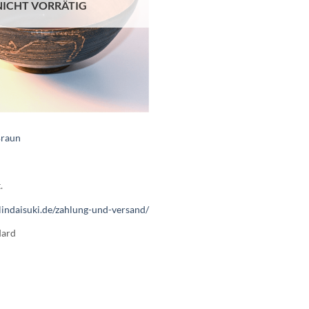
NICHT VORRÄTIG
Braun
.
lindaisuki.de/zahlung-und-versand/
dard