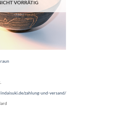
NICHT VORRÄTIG
Braun
.
lindaisuki.de/zahlung-und-versand/
dard