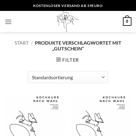
Zum
KOSTENLOSER VERSAND AB 39EURO
Inhalt
springen
0
START
/
PRODUKTE VERSCHLAGWORTET MIT
„GUTSCHEIN“
FILTER